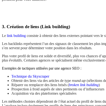
3. Création de liens (Link building)
Le
link building
consiste à obtenir des liens externes pointant vers le si
Les backlinks représentent l’un des signaux de classement les plus impo
s’en servent pour déterminer votre position dans les résultats.
Plus votre profil de liens est solide et diversifié, plus vos chances d’a
plus évolutifs. Certaines agences se spécialisent même exclusivement 
Exemples de tactiques utilisées par une agence SEO :
Technique du Skyscraper
Obtenir des liens via des articles de type
round-up
(sélections d
Réparer ou remplacer des liens brisés (
broken link building
)
Prospection à froid auprès de sites pertinents ou d’influenceurs
Acquisition via des plateformes spécialisées
Les méthodes choisies dépendront de l’état actuel du profil de liens d
L’analyse inclura également les profils de liens des principaux concurr