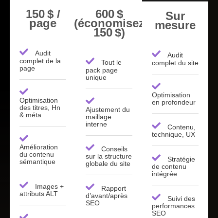
150 $ /
600 $
Sur
page
(économisez
mesure
150 $)
Audit
Audit
complet de la
Tout le
complet du site
page
pack page
unique
Optimisation
Optimisation
en profondeur
des titres, Hn
Ajustement du
& méta
maillage
interne
Contenu,
technique, UX
Amélioration
Conseils
du contenu
sur la structure
Stratégie
sémantique
globale du site
de contenu
intégrée
Images +
Rapport
attributs ALT
d’avant/après
Suivi des
SEO
performances
SEO